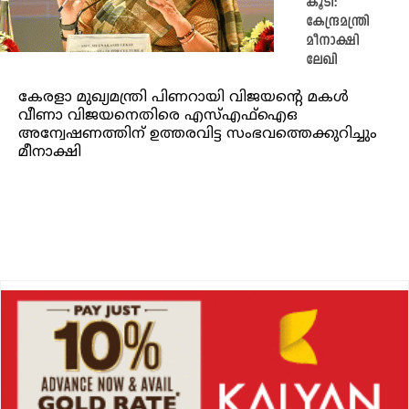
കൂടി:
കേന്ദ്രമന്ത്രി
മീനാക്ഷി
ലേഖി
കേരളാ മുഖ്യമന്ത്രി പിണറായി വിജയന്റെ മകൾ
വീണാ വിജയനെതിരെ എസ്എഫ്‌ഐഒ
അന്വേഷണത്തിന് ഉത്തരവിട്ട സംഭവത്തെക്കുറിച്ചും
മീനാക്ഷി