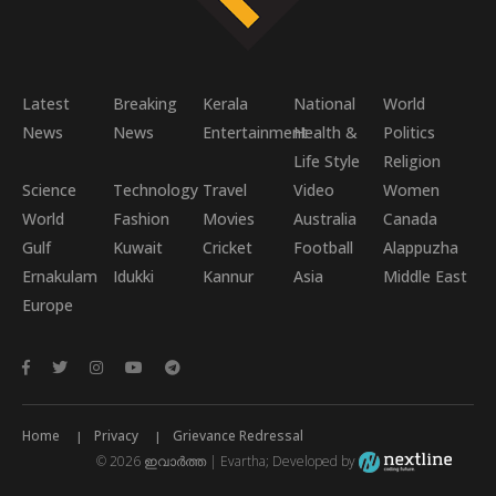
Latest
Breaking
Kerala
National
World
News
News
Entertainment
Health &
Politics
Life Style
Religion
Science
Technology
Travel
Video
Women
World
Fashion
Movies
Australia
Canada
Gulf
Kuwait
Cricket
Football
Alappuzha
Ernakulam
Idukki
Kannur
Asia
Middle East
Europe
Home
Privacy
Grievance Redressal
© 2026 ഇവാർത്ത | Evartha; Developed by