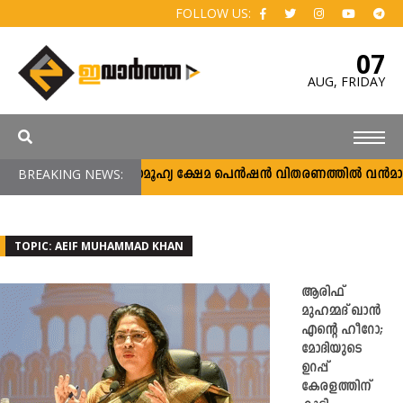
FOLLOW US:
07
AUG,
FRIDAY
BREAKING NEWS:
സാമൂഹ്യ ക്ഷേമ പെൻഷൻ വിതരണത്തിൽ വൻമാറ്റം;
TOPIC: AEIF MUHAMMAD KHAN
ആരിഫ്
മുഹമ്മദ് ഖാൻ
എന്റെ ഹീറോ;
മോദിയുടെ
ഉറപ്പ്
കേരളത്തിന്