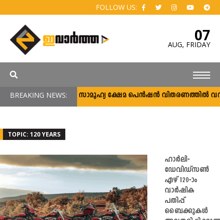
FOLLOW US:
07
AUG,
FRIDAY
BREAKING NEWS:
സാമൂഹ്യ ക്ഷേമ പെൻഷൻ വിതരണത്തിൽ വൻമാറ്റ
TOPIC: 120 YEARS
ഹാർലി-
ഡേവിഡ്‌സൺ
ഏഴ് 120-ാം
വാർഷിക
പതിപ്പ്
ബൈക്കുകൾ