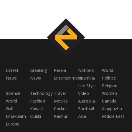
Latest
Breaking
Kerala
National
World
News
News
Entertainment
Health &
Politics
Life Style
Religion
Science
Technology
Travel
Video
Women
World
Fashion
Movies
Australia
Canada
Gulf
Kuwait
Cricket
Football
Alappuzha
Ernakulam
Idukki
Kannur
Asia
Middle East
Europe