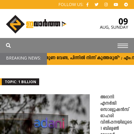
FOLLOW US:
09
AUG,
SUNDAY
BREAKING NEWS:
“പിന്തുണ വേണ്ട, പിന്നിൽ നിന്ന് കുത്തരുത്” ; എ
TOPIC: 1 BILLION
അദാനി
എനർജി
സൊല്യൂഷൻസ്
ഓഹരി
വിൽപ്പനയിലൂടെ
1 ബില്യൺ