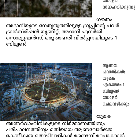
ഡോളർ
സമാഹരിക്കുന്നു
ഗൗതം
അദാനിയുടെ നേതൃത്വത്തിലുള്ള ഗ്രൂപ്പിൻ്റെ പവർ
ട്രാൻസ്മിഷൻ യൂണിറ്റ്, അദാനി എനർജി
സൊല്യൂഷൻസ്, ഒരു ഓഹരി വിൽപ്പനയിലൂടെ 1
ബില്യൺ
ആണവ
പദ്ധതികൾ;
യുകെ
ഏകദേശം 1
ബില്യൺ
ഡോളർ
ചെലവഴിക്കും
യുകെ
അന്തർവാഹിനികളുടെ നിർമ്മാണത്തിനും
പരിപാലനത്തിനും മതിയായ ആണവോർജ്ജ
കേന്ദ്രീകൃത തൊഴിലാളികൾ ഉണ്ടെന്ന് ഉറപ്പാക്കാൻ