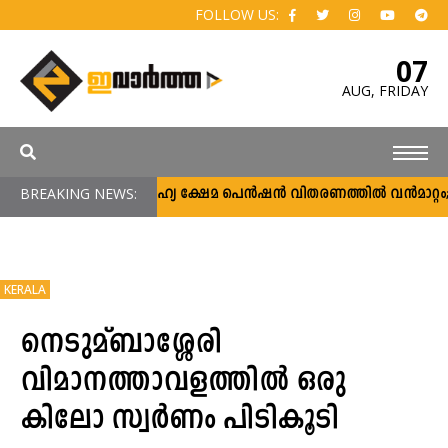
FOLLOW US:
07
AUG,
FRIDAY
BREAKING NEWS:
സാമൂഹ്യ ക്ഷേമ പെൻഷൻ വിതരണത്തിൽ വൻമാറ്റം; വീ
KERALA
നെടുമ്ബാശ്ശേരി
വിമാനത്താവളത്തില്‍ ഒരു
കിലോ സ്വര്‍ണം പിടികൂടി