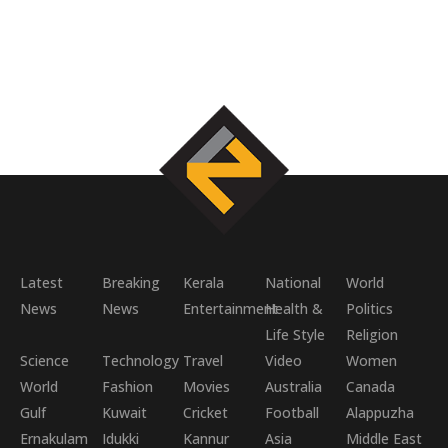
Latest
Breaking
Kerala
National
World
News
News
Entertainment
Health &
Politics
Life Style
Religion
Science
Technology
Travel
Video
Women
World
Fashion
Movies
Australia
Canada
Gulf
Kuwait
Cricket
Football
Alappuzha
Ernakulam
Idukki
Kannur
Asia
Middle East