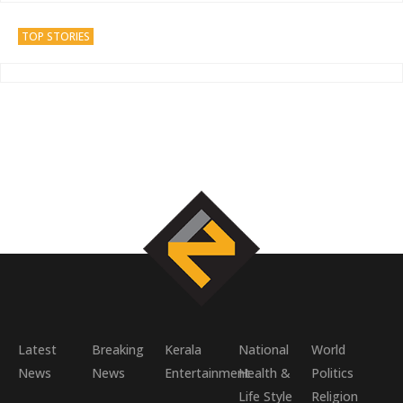
TOP STORIES
Latest
Breaking
Kerala
National
World
News
News
Entertainment
Health &
Politics
Life Style
Religion