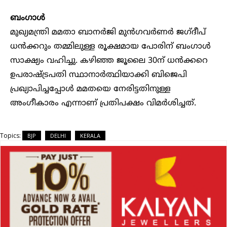
ബംഗാൾ
മുഖ്യമന്ത്രി മമതാ ബാനർജി മുൻഗവർണർ ജഗ്‍ദീപ്
ധൻക്കറും തമ്മിലുള്ള രൂക്ഷമായ പോരിന് ബംഗാൾ
സാക്ഷ്യം വഹിച്ചു. കഴിഞ്ഞ ജൂലൈ 30ന് ധൻക്കറെ
ഉപരാഷ്ട്രപതി സ്ഥാനാർത്ഥിയാക്കി ബിജെപി
പ്രഖ്യാപിച്ചപ്പോൾ മമതയെ നേരിട്ടതിനുള്ള
അംഗീകാരം എന്നാണ് പ്രതിപക്ഷം വിമർശിച്ചത്.
Topics:
BJP
DELHI
KERALA