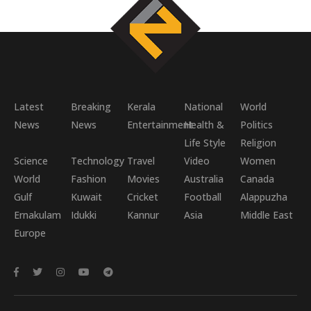
Latest
Breaking
Kerala
National
World
News
News
Entertainment
Health &
Politics
Life Style
Religion
Science
Technology
Travel
Video
Women
World
Fashion
Movies
Australia
Canada
Gulf
Kuwait
Cricket
Football
Alappuzha
Ernakulam
Idukki
Kannur
Asia
Middle East
Europe