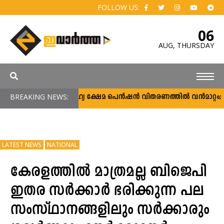
FOLLOW US:
06
AUG,
THURSDAY
BREAKING NEWS:
സാമൂഹ്യ ക്ഷേമ പെൻഷൻ വിതരണത്തിൽ വൻമാറ്റം; വീടു
LATEST NEWS
NATIONAL
കേരളത്തിൽ മാത്രമല്ല ബിജെപി
ഇതര സർക്കാർ ഭരിക്കുന്ന പല
സംസ്ഥാനങ്ങളിലും സർക്കാരും