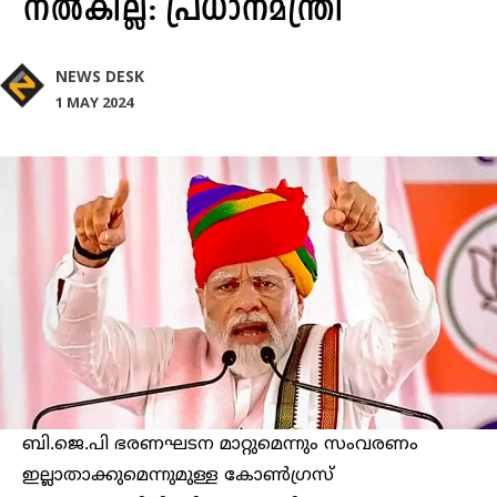
നൽകില്ല: പ്രധാനമന്ത്രി
NEWS DESK
1 MAY 2024
ബി.ജെ.പി ഭരണഘടന മാറ്റുമെന്നും സംവരണം
ഇല്ലാതാക്കുമെന്നുമുള്ള കോൺഗ്രസ്