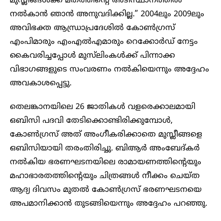
മുസ്ലീങ്ങൾക്ക് മതത്തിൻ്റെ അടിസ്ഥാനത്തിൽ
നൽകാൻ ഞാൻ അനുവദിക്കില്ല.” 2004ലും 2009ലും
അവിഭക്ത ആന്ധ്രാപ്രദേശിൽ കോൺഗ്രസ്
എംപിമാരും എംഎൽഎമാരും റെക്കോർഡ് നേട്ടം
കൈവരിച്ചപ്പോൾ മുസ്‌ലിംകൾക്ക് പിന്നാക്ക
വിഭാഗങ്ങളുടെ സംവരണം നൽകിയെന്നും അദ്ദേഹം
അവകാശപ്പെട്ടു.
തെലങ്കാനയിലെ 26 ജാതികൾ വളരെക്കാലമായി
ഒബിസി പദവി തേടിക്കൊണ്ടിരിക്കുമ്പോൾ,
കോൺഗ്രസ് അത് അംഗീകരിക്കാതെ മുസ്ലീങ്ങളെ
ഒബിസിയായി തരംതിരിച്ചു. ബിആർ അംബേദ്കർ
നൽകിയ ഭരണഘടനയിലെ രാമായണത്തിൻ്റെയും
മഹാഭാരതത്തിൻ്റെയും ചിത്രങ്ങൾ നീക്കം ചെയ്ത
ആദ്യ ദിവസം മുതൽ കോൺഗ്രസ് ഭരണഘടനയെ
അപമാനിക്കാൻ തുടങ്ങിയെന്നും അദ്ദേഹം പറഞ്ഞു.