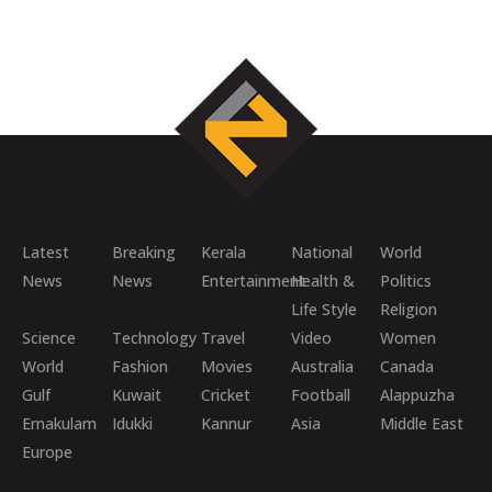
Latest
Breaking
Kerala
National
World
News
News
Entertainment
Health &
Politics
Life Style
Religion
Science
Technology
Travel
Video
Women
World
Fashion
Movies
Australia
Canada
Gulf
Kuwait
Cricket
Football
Alappuzha
Ernakulam
Idukki
Kannur
Asia
Middle East
Europe