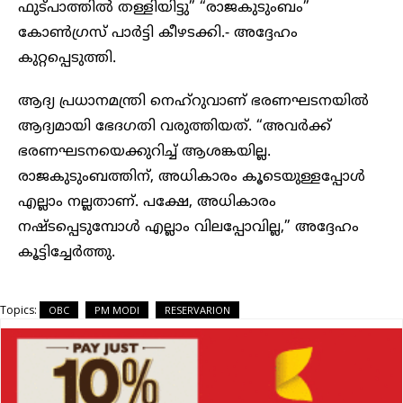
ഫുട്പാത്തിൽ തള്ളിയിട്ടു” “രാജകുടുംബം”
കോൺഗ്രസ് പാർട്ടി കീഴടക്കി.- അദ്ദേഹം
കുറ്റപ്പെടുത്തി.
ആദ്യ പ്രധാനമന്ത്രി നെഹ്‌റുവാണ് ഭരണഘടനയിൽ
ആദ്യമായി ഭേദഗതി വരുത്തിയത്. “അവർക്ക്
ഭരണഘടനയെക്കുറിച്ച് ആശങ്കയില്ല.
രാജകുടുംബത്തിന്, അധികാരം കൂടെയുള്ളപ്പോൾ
എല്ലാം നല്ലതാണ്. പക്ഷേ, അധികാരം
നഷ്ടപ്പെടുമ്പോൾ എല്ലാം വിലപ്പോവില്ല,” അദ്ദേഹം
കൂട്ടിച്ചേർത്തു.
Topics:
OBC
PM MODI
RESERVARION