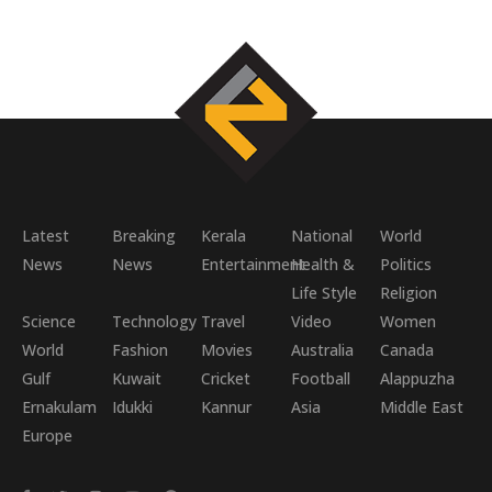
Latest
Breaking
Kerala
National
World
News
News
Entertainment
Health &
Politics
Life Style
Religion
Science
Technology
Travel
Video
Women
World
Fashion
Movies
Australia
Canada
Gulf
Kuwait
Cricket
Football
Alappuzha
Ernakulam
Idukki
Kannur
Asia
Middle East
Europe