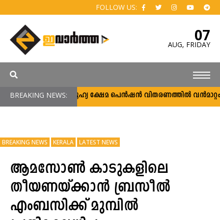
FOLLOW US:
07
AUG,
FRIDAY
BREAKING NEWS:
സാമൂഹ്യ ക്ഷേമ പെൻഷൻ വിതരണത്തിൽ വൻമാറ്റം; വീ
BREAKING NEWS
KERALA
LATEST NEWS
ആമസോൺ കാടുകളിലെ
തീയണയ്ക്കാൻ ബ്രസീൽ
എംബസിക്ക് മുമ്പിൽ