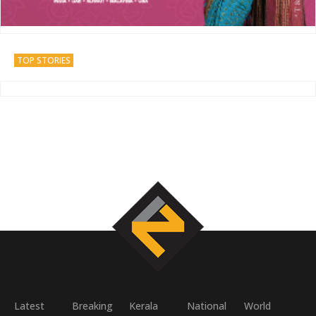
TOP STORIES
Latest
Breaking
Kerala
National
World