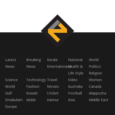
Latest
Breaking
Kerala
National
World
News
News
Entertainment
Health &
Politics
Life Style
Religion
Science
Technology
Travel
Video
Women
World
Fashion
Movies
Australia
Canada
Gulf
Kuwait
Cricket
Football
Alappuzha
Ernakulam
Idukki
Kannur
Asia
Middle East
Europe