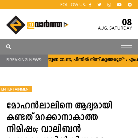
FOLLOW US:
08
AUG,
SATURDAY
BREAKING NEWS:
“പിന്തുണ വേണ്ട, പിന്നിൽ നിന്ന് കുത്തരുത്” ; എ
ENTERTAINMENT
മോഹൻലാലിനെ ആദ്യമായി
കണ്ടത് മറക്കാനാകാത്ത
നിമിഷം; വാലിബന്‍