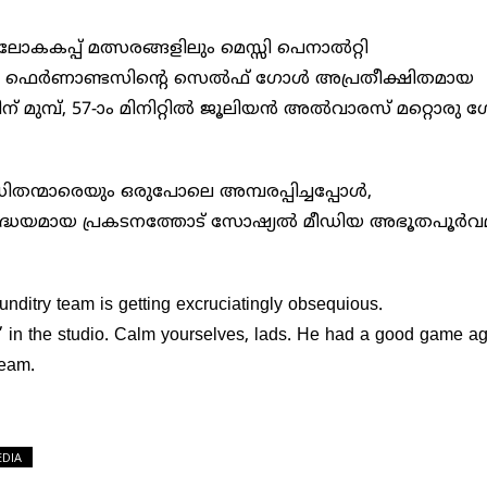
കകപ്പ് മത്സരങ്ങളിലും മെസ്സി പെനാൽറ്റി
ിൽ എൻസോ ഫെർണാണ്ടസിന്റെ സെൽഫ് ഗോൾ അപ്രതീക്ഷിതമായ
മ്പ്, 57-ാം മിനിറ്റിൽ ജൂലിയൻ അൽവാരസ് മറ്റൊരു
ന്മാരെയും ഒരുപോലെ അമ്പരപ്പിച്ചപ്പോൾ,
 ശ്രദ്ധേയമായ പ്രകടനത്തോട് സോഷ്യൽ മീഡിയ അഭൂതപൂർ
nditry team is getting excruciatingly obsequious.
’ in the studio. Calm yourselves, lads. He had a good game ag
team.
EDIA