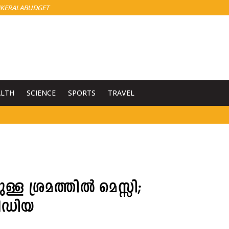
KERALABUDGET
ALTH
SCIENCE
SPORTS
TRAVEL
്ള ശ്രമത്തിൽ മെസ്സി;
ീഡിയ