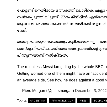
പോളണ്ടിനെതിരായ മത്സരത്തിലൊഴികെ എല്ലാ ലോ
നഷ്ടപ്പെടുത്തിയിട്ടുണ്ട്. 77-ാം മിനിറ്റ
ആവേശകരമായ ഫൈനൽ സജ്ജീകരിക്കുന്നതിന് മു
നേടി.
അദ്ദേഹം ആരാധകരെയും കളിക്കാരെയും പണ്ഡിത
ഓസ്‌ട്രേലിയയ്‌ക്കെതിരായ അദ്ദേഹത്തിന്റെ
പിന്തുണയാണ് നൽകിയത്.
The relentless Messi fan-girling by the whole BBC pu
Getting worried one of them might have an ‘accident
an average side. See how he does against a good 
— Piers Morgan (@piersmorgan)
December 3, 2022
Topics:
ARGENTINA
FIFA WORLD CUP
MESSI
SOCIAL M