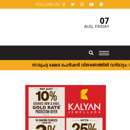
FOLLOW US:
07
AUG,
FRIDAY
സാമൂഹ്യ ക്ഷേമ പെൻഷൻ വിതരണത്തിൽ വൻമാറ്റം; വീടുക