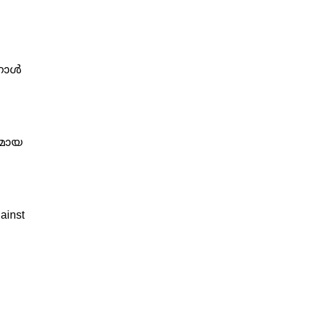
 ഗോൾ
വമായ
ainst