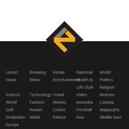
Latest
Breaking
Kerala
National
World
News
News
Entertainment
Health &
Politics
Life Style
Religion
Science
Technology
Travel
Video
Women
World
Fashion
Movies
Australia
Canada
Gulf
Kuwait
Cricket
Football
Alappuzha
Ernakulam
Idukki
Kannur
Asia
Middle East
Europe