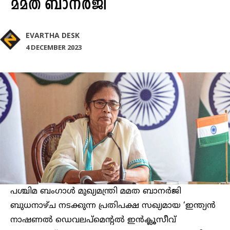
മമത ബാനർജി
EVARTHA DESK
4 DECEMBER 2023
പശ്ചിമ ബംഗാൾ മുഖ്യമന്ത്രി മമത ബാനർജി
ബുധനാഴ്ച നടക്കുന്ന പ്രതിപക്ഷ സഖ്യമായ ‘ഇന്ത്യൻ
നാഷണൽ ഡെവലപ്‌മെന്റൽ ഇൻക്ലൂസീവ്