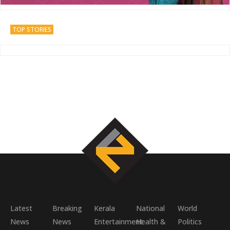
TOP STORIES
Latest
Breaking
Kerala
National
World
News
News
Entertainment
Health &
Politics