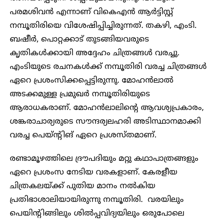
പരമശിവൻ എന്നാണ് വികെഎൻ ആർട്ടിസ്റ്റ്
നമ്പൂതിരിയെ വിശേഷിപ്പിച്ചിരുന്നത്. തകഴി, എംടി.
ബഷീർ, പൊറ്റക്കാട് തുടങ്ങിയവരുടെ
കൃതികൾക്കായി അദ്ദേഹം ചിത്രങ്ങള്‍ വരച്ചു.
എംടിയുടെ രചനകൾക്ക് നമ്പൂതിരി വരച്ച ചിത്രങ്ങൾ
ഏറെ പ്രശംസിക്കപ്പെട്ടിരുന്നു. മോഹൻലാൽ
അടക്കമുള്ള പ്രമുഖർ നമ്പൂതിരിയുടെ
ആരാധകരാണ്. മോഹൻലാലിന്റെ ആവശ്യപ്രകാരം,
ശങ്കരാചാര്യരുടെ സൗന്ദര്യലഹരി അടിസ്ഥാനമാക്കി
വരച്ച പെയ്ന്റിങ് ഏറെ പ്രശസ്തമാണ്.
രണ്ടാമൂഴത്തിലെ ദ്രൗപദിയും മറ്റു കഥാപാത്രങ്ങളും
ഏറെ പ്രശംസ നേടിയ വരകളാണ്. കേരളീയ
ചിത്രകലയ്ക്ക് പുതിയ മാനം നൽകിയ
പ്രതിഭാശാലിയായിരുന്നു നമ്പൂതിരി. വരയിലും
പെയിന്റിങ്ങിലും ശിൽപ്പവിദ്യയിലും ഒരുപോലെ