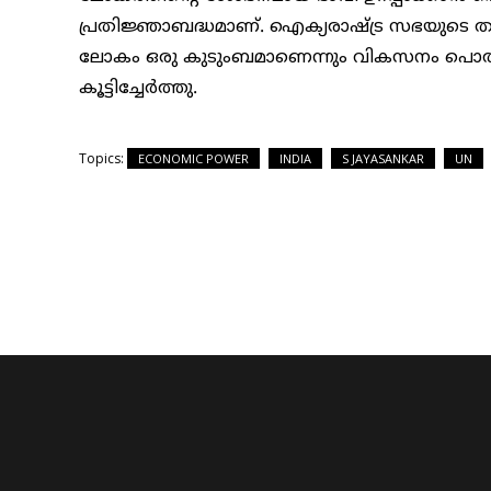
പ്രതിജ്ഞാബദ്ധമാണ്. ഐക്യരാഷ്ട്ര സഭയുടെ തത്വങ്
ലോകം ഒരു കുടുംബമാണെന്നും വികസനം പൊതുനന്
കൂട്ടിച്ചേര്‍ത്തു.
Topics:
ECONOMIC POWER
INDIA
S JAYASANKAR
UN