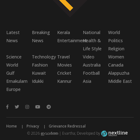
Latest
Breaking
Kerala
National
World
News
News
Entertainment
Health &
Politics
Life Style
Religion
Science
Technology
Travel
Video
Women
World
Fashion
Movies
Australia
Canada
Gulf
Kuwait
Cricket
Football
Alappuzha
Ernakulam
Idukki
Kannur
Asia
Middle East
Europe
Home
Privacy
Grievance Redressal
© 2026 ഇവാർത്ത | Evartha; Developed by