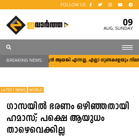
FOLLOW US:
09
AUG,
SUNDAY
BREAKING NEWS:
അര്‍ജുന്‍ ആയങ്കി എന്നല്ല, എല്ലാ ഗുണ്ടകളേയും നിലയ്ക്ക് ന
LATEST NEWS
WORLD
ഗാസയില്‍ ഭരണം ഒഴിഞ്ഞതായി
ഹമാസ്; പക്ഷെ ആയുധം
താഴെവെക്കില്ല