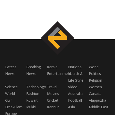
Latest
Breaking
Kerala
National
World
News
News
Entertainment
Health &
Politics
Life Style
Religion
Science
Technology
Travel
Video
Women
World
Fashion
Movies
Australia
Canada
Gulf
Kuwait
Cricket
Football
Alappuzha
Ernakulam
Idukki
Kannur
Asia
Middle East
Europe