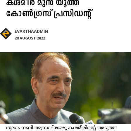
കശ്മീർ മുൻ യൂത്ത്
കോൺഗ്രസ് പ്രസിഡന്റ്
EVARTHAADMIN
28 AUGUST 2022
ഗുലാം നബി ആസാദ് ജമ്മു കശ്മീരിന്റെ അടുത്ത