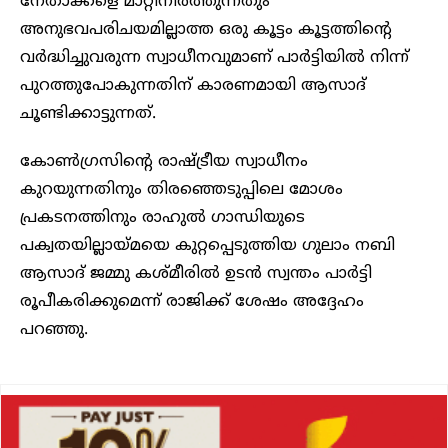
നേതാക്കളെ മാറ്റിനിർത്തുന്നതും
അനുഭവപരിചയമില്ലാത്ത ഒരു കൂട്ടം കൂട്ടത്തിന്റെ
വർദ്ധിച്ചുവരുന്ന സ്വാധീനവുമാണ് പാർട്ടിയിൽ നിന്ന്
പുറത്തുപോകുന്നതിന് കാരണമായി ആസാദ്
ചൂണ്ടിക്കാട്ടുന്നത്.
കോൺഗ്രസിന്റെ രാഷ്ട്രീയ സ്വാധീനം
കുറയുന്നതിനും തിരഞ്ഞെടുപ്പിലെ മോശം
പ്രകടനത്തിനും രാഹുൽ ഗാന്ധിയുടെ
പക്വതയില്ലായ്മയെ കുറ്റപ്പെടുത്തിയ ഗുലാം നബി
ആസാദ് ജമ്മു കശ്മീരിൽ ഉടൻ സ്വന്തം പാർട്ടി
രൂപീകരിക്കുമെന്ന് രാജിക്ക് ശേഷം അദ്ദേഹം
പറഞ്ഞു.