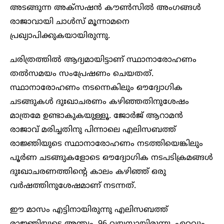
അടങ്ങുന്ന അക്സഷൻ കൗൺസിൽ അംഗങ്ങൾ
രാജാവായി ചാൾസ് മൂന്നാമനെ
പ്രഖ്യാപിക്കുകയായിരുന്നു.
ചരിത്രത്തിൽ ആദ്യമായിട്ടാണ് സ്ഥാനാരോഹണം
തൽസമയം സംപ്രേഷണം ചെയതത്.
സ്ഥാനാരോഹണം നടന്നെകിലും ഔദ്യോഗിക
ചടങ്ങുകൾ ദുഃഖാചരണം കഴിഞ്ഞതിനുശേഷം
മാത്രമേ ഉണ്ടാകുകയുള്ളൂ. ജോർജ് ആറാമൻ
രാജാവ് മരിച്ചതിനു പിന്നാലെ എലിസബത്ത്
രാജ്ഞിയുടെ സ്ഥാനാരോഹണം നടത്തിയെങ്കിലും
പൂർണ ചടങ്ങുകളോടെ ഔദ്യോഗിക നടപടിക്രമങ്ങൾ
ദുഃഖാചരണത്തിന്റെ കാലം കഴിഞ്ഞ് ഒരു
വർഷത്തിനുശേഷമാണ് നടന്നത്.
ഈ മാസം എട്ടിനായിരുന്നു എലിസബത്ത്