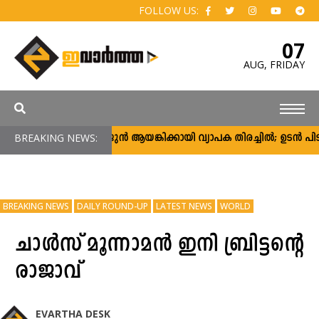
FOLLOW US:
07
AUG,
FRIDAY
BREAKING NEWS:
അർജുൻ ആയങ്കിക്കായി വ്യാപക തിരച്ചിൽ; ഉടൻ പിടികൂട
BREAKING NEWS
DAILY ROUND-UP
LATEST NEWS
WORLD
ചാൾസ് മൂന്നാമൻ ഇനി ബ്രിട്ടന്റെ
രാജാവ്
EVARTHA DESK