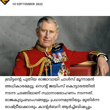
10 SEPTEMBER 2022
ബ്രിട്ടന്റെ പുതിയ രാജാവായി ചാൾസ് മൂന്നാമൻ
അധികാരമേറ്റു. സെന്റ് ജയിംസ് കൊട്ടാരത്തിൽ
നടന്ന ചടങ്ങിലാണ് സ്ഥാനാരോഹണം നടന്നത്.
രാജകുടുംബാംഗങ്ങളും പ്രധാനമന്ത്രിയും മുതിർന്ന
രാഷ്ട്രീയക്കാരും കാന്റർബറി ആർച്ച്ബിഷപ്പും