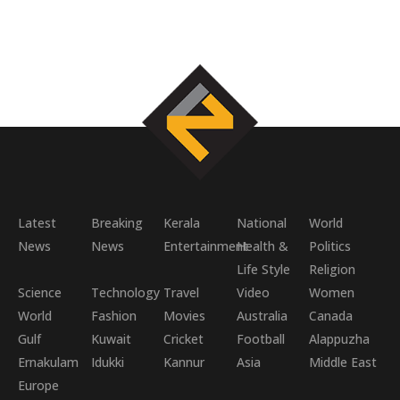
Latest
Breaking
Kerala
National
World
News
News
Entertainment
Health &
Politics
Life Style
Religion
Science
Technology
Travel
Video
Women
World
Fashion
Movies
Australia
Canada
Gulf
Kuwait
Cricket
Football
Alappuzha
Ernakulam
Idukki
Kannur
Asia
Middle East
Europe