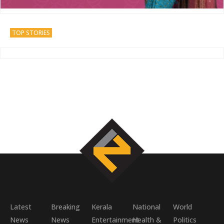
TOP STORIES
Latest
Breaking
Kerala
National
World
News
News
Entertainment
Health &
Politics