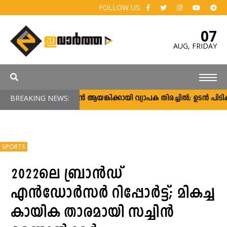
FOLLOW US:
07
AUG,
FRIDAY
BREAKING NEWS:
അർജുൻ ആയങ്കിക്കായി വ്യാപക തിരച്ചിൽ; ഉടൻ പിടികൂടാൻ
SPORTS
2022ലെ ബ്രാൻഡ്
എൻഡോർസർ റിപ്പോർട്ട്; മികച്ച
കായിക താരമായി സച്ചിൻ