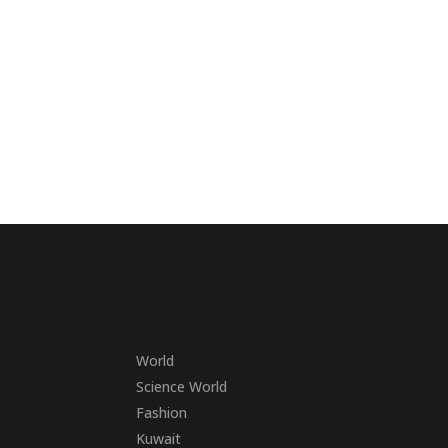
World
Science World
Fashion
Kuwait