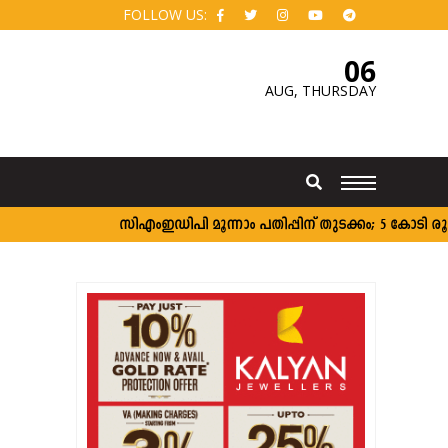
FOLLOW US:
06
AUG,
THURSDAY
സി‌എംഇഡിപി മൂന്നാം പതിപ്പിന് തുടക്കം; 5 കോടി രൂപ വര