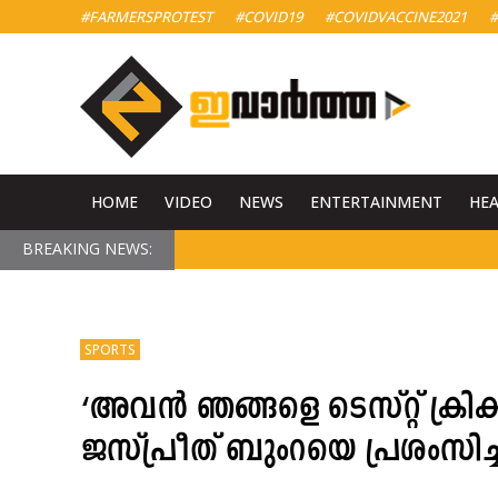
#FARMERSPROTEST
#COVID19
#COVIDVACCINE2021
#
HOME
VIDEO
NEWS
ENTERTAINMENT
HE
BREAKING NEWS:
SPORTS
‘അവൻ ഞങ്ങളെ ടെസ്റ്റ് ക്രിക്
ജസ്പ്രീത് ബുംറയെ പ്രശംസിച