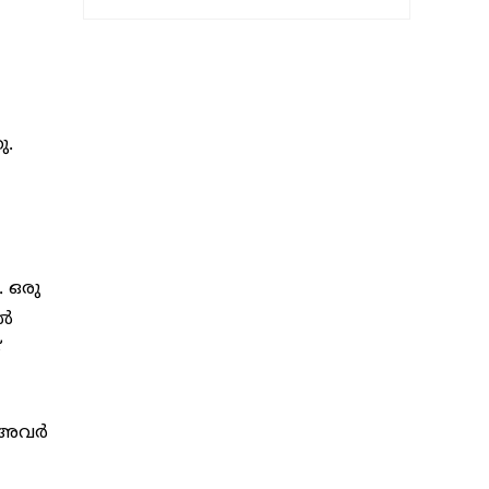
ു.
. ഒരു
ാൽ
്
, അവർ