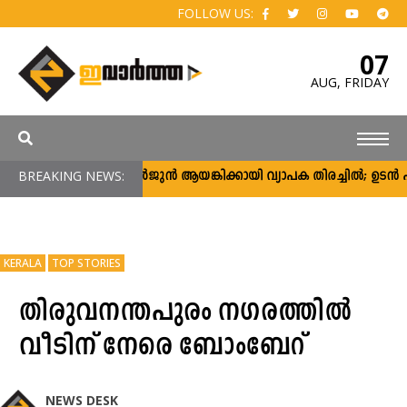
FOLLOW US:
07
AUG,
FRIDAY
BREAKING NEWS:
അർജുൻ ആയങ്കിക്കായി വ്യാപക തിരച്ചിൽ; ഉടൻ പിടിക
KERALA
TOP STORIES
തിരുവനന്തപുരം നഗരത്തില്‍
വീടിന് നേരെ ബോംബേറ്
NEWS DESK