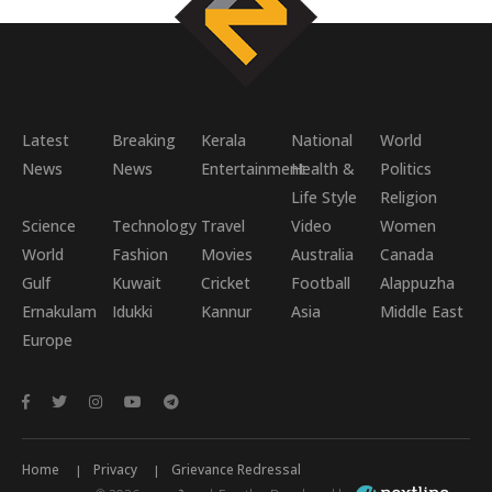
Latest
Breaking
Kerala
National
World
News
News
Entertainment
Health &
Politics
Life Style
Religion
Science
Technology
Travel
Video
Women
World
Fashion
Movies
Australia
Canada
Gulf
Kuwait
Cricket
Football
Alappuzha
Ernakulam
Idukki
Kannur
Asia
Middle East
Europe
Home
Privacy
Grievance Redressal