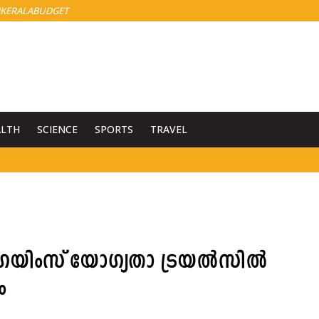
KERALABUDGET
ALTH
SCIENCE
SPORTS
TRAVEL
െയിംസ് യോഗ്യതാ ട്രയല്‍സില്‍
ം