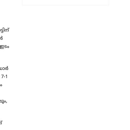
ടിന്
്‍
 ഇടം
ോര്‍
 7-1
ം
ും,
്