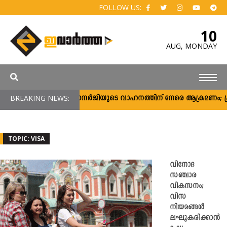
FOLLOW US:
10
AUG,
MONDAY
BREAKING NEWS:
മമതാ ബാനര്‍ജിയുടെ വാഹനത്തിന് നേരെ ആക്രമണം; പ്രതിഷേധ
TOPIC: VISA
വിനോദ
സഞ്ചാര
വികസനം;
വിസ
നിയമങ്ങൾ
ലഘൂകരിക്കാൻ