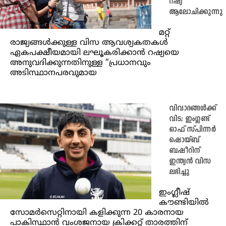
റഷ്യ
ആലോചിക്കുന്നു
മറ്റ്
രാജ്യങ്ങൾക്കുള്ള വിസ ആവശ്യകതകൾ
ഏകപക്ഷീയമായി ലഘൂകരിക്കാൻ റഷ്യയെ
അനുവദിക്കുന്നതിനുള്ള “പ്രധാനവും
അടിസ്ഥാനപരവുമായ
വിവാദങ്ങൾക്ക്
വിട; ഇംഗ്ലണ്ട്
ഓഫ് സ്പിന്നർ
ഷൊയ്ബ്
ബഷീറിന്
ഇന്ത്യൻ വിസ
ലഭിച്ചു
ഇംഗ്ലീഷ്
കൗണ്ടിയിൽ
സോമർസെറ്റിനായി കളിക്കുന്ന 20 കാരനായ
പാകിസ്ഥാൻ വംശജനായ ക്രിക്കറ്റ് താരത്തിന്