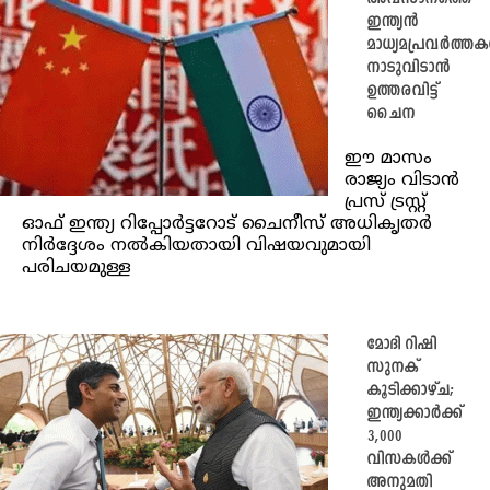
ഇന്ത്യൻ
മാധ്യമപ്രവർത്ത
നാടുവിടാൻ
ഉത്തരവിട്ട്
ചൈന
ഈ മാസം
രാജ്യം വിടാൻ
പ്രസ് ട്രസ്റ്റ്
ഓഫ് ഇന്ത്യ റിപ്പോർട്ടറോട് ചൈനീസ് അധികൃതർ
നിർദ്ദേശം നൽകിയതായി വിഷയവുമായി
പരിചയമുള്ള
മോദി റിഷി
സുനക്
കൂടിക്കാഴ്ച;
ഇന്ത്യക്കാർക്ക്
3,000
വിസകള്‍ക്ക്
അനുമതി