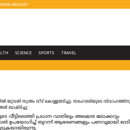
KERALABUDGET
ALTH
SCIENCE
SPORTS
TRAVEL
 യുവതി സ്വന്തം വീട് കൊള്ളയടിച്ചു; സഹോദരിയുടെ വിവാഹത്തിനു
ൾ മോഷ്ടിച്ചു
ടെ വീട്ടിലെത്തി പ്രധാന വാതിലും അലമാര ലോക്കറും
ോൽ ഉപയോഗിച്ച് തുറന്ന് ആഭരണങ്ങളും പണവുമായി ഓടി
െടുകയായിരുന്നു.