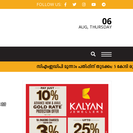
FOLLOW US:
06
AUG,
THURSDAY
സി‌എംഇഡിപി മൂന്നാം പതിപ്പിന് തുടക്കം; 5 കോടി രൂപ 
ള്ള