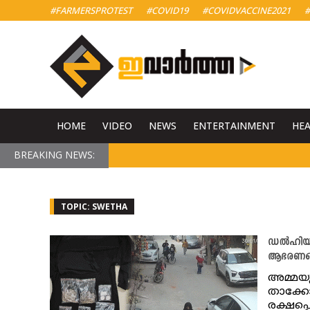
#FARMERSPROTEST
#COVID19
#COVIDVACCINE2021
#
HOME
VIDEO
NEWS
ENTERTAINMENT
HE
BREAKING NEWS:
TOPIC: SWETHA
ഡൽഹിയിൽ
ആഭരണങ്ങ
അമ്മയു
താക്ക
രക്ഷപ്പ