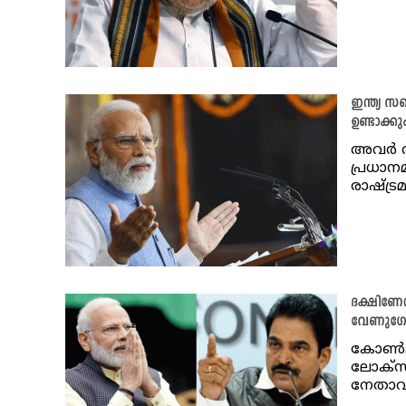
ഇന്ത്യ സ
ഉണ്ടാക്കും
അവര്‍
പ്രധാനമ
രാഷ്ട്ര
ദക്ഷിണേന
വേണുഗ
കോൺഗ്ര
ലോക്‌സ
നേതാ