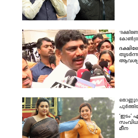
‘ദക്ഷിണേന
കോണ്‍ഗ്
ദക്ഷിണേ
തുടര്‍ന്
ആവശ്യപ
തൊണ്ണൂറു
പൂര്‍ത്തി
‘ഇടം’ 
സംവിധാ
മീന