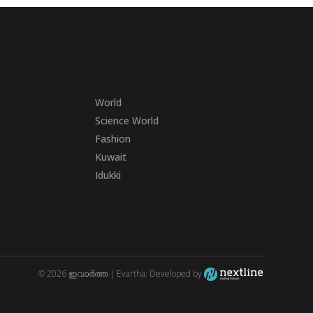
World
Science World
Fashion
Kuwait
Idukki
© 2026 ഇവാർത്ത | Evartha; Developed by