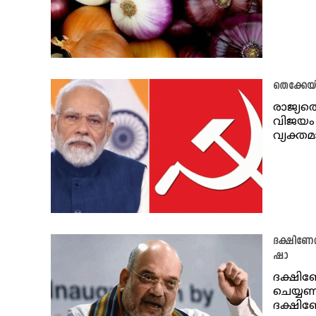
തെക്കേയി
രാജ്യത്
വിജയം 
വ്യക്തമ
ദക്ഷിണേന
ഷാ
ദക്ഷിണ
ചെയ്യണ
ദക്ഷി