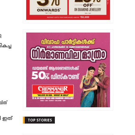
ി
ികച്ച
മിത്
ി ഇത്
TOP STORIES