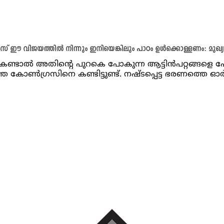
് ഈ വിജയത്തിൽ നിന്നും ഇനിയെങ്കിലും പാഠം ഉൾക്കൊള്ളണം: മുഖ്യമന
ല കണ്ടാൽ അതിന്റെ പുറകെ പോകുന്ന ആട്ടിൻപറ്റങ്ങളെ
െ കോൺഗ്രസിനെ കണ്ടിട്ടുണ്ട്. നഷ്ടപ്പെട്ട ഭരണത്തെ ഓർ