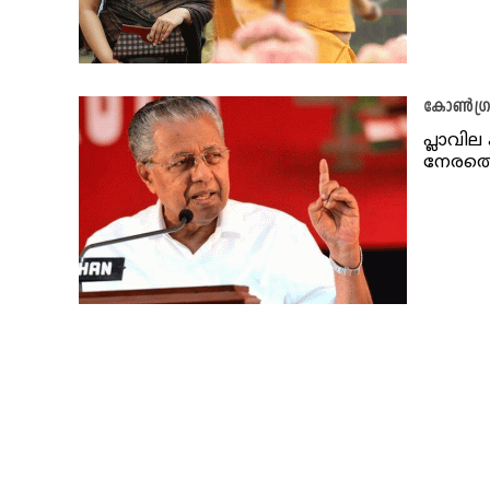
കോൺഗ്രസ
പ്ലാവി
നേരത്ത