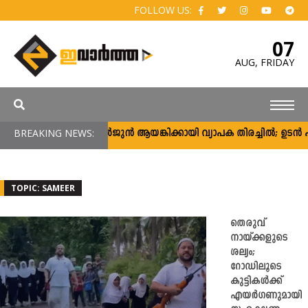
FOLLOW US:
07
AUG,
FRIDAY
BREAKING NEWS:
അർജുൻ ആയങ്കിക്കായി വ്യാപക തിരച്ചിൽ; ഉടൻ പിടി
TOPIC: SAMEER
തെരുവ്
നായ്ക്കളുടെ
ശല്യം;
റോഡിലൂടെ
കുട്ടികൾക്ക്
എയര്‍ഗണുമായി