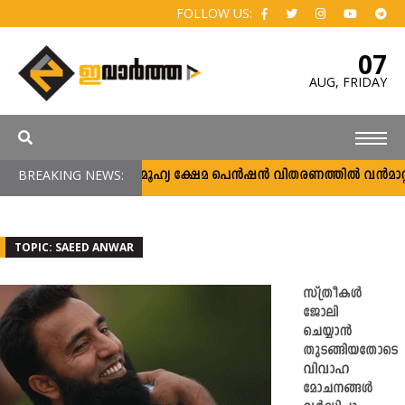
FOLLOW US:
07
AUG,
FRIDAY
BREAKING NEWS:
സാമൂഹ്യ ക്ഷേമ പെൻഷൻ വിതരണത്തിൽ വൻമാറ്റം; 
TOPIC: SAEED ANWAR
സ്ത്രീകൾ
ജോലി
ചെയ്യാൻ
തുടങ്ങിയതോടെ
വിവാഹ
മോചനങ്ങൾ