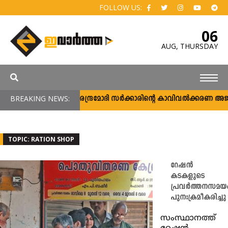
FOLLOW US:
06
AUG,
THURSDAY
BREAKING NEWS:
നരേന്ദ്രമോദി സര്‍ക്കാരിന്റെ കാവിവല്‍ക്കരണ അജണ
TOPIC: RATION SHOP
റേഷൻ
കടകളുടെ
പ്രവർത്തനസമയ
പുനഃക്രമീകരിച്ചു
സംസ്ഥാനത്ത്