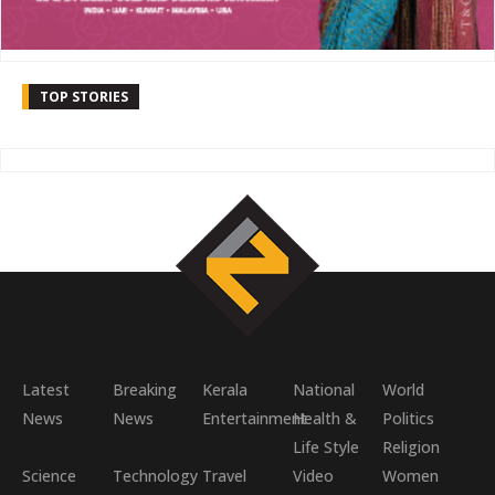
TOP STORIES
Latest
Breaking
Kerala
National
World
News
News
Entertainment
Health &
Politics
Life Style
Religion
Science
Technology
Travel
Video
Women