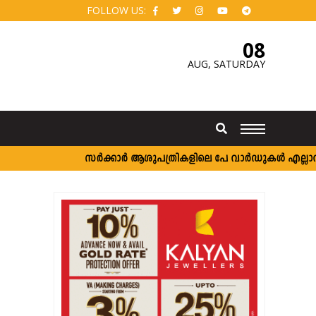
FOLLOW US:
08
AUG,
SATURDAY
സർക്കാർ ആശുപത്രികളിലെ പേ വാർഡുകൾ എല്ലാവർക്കു