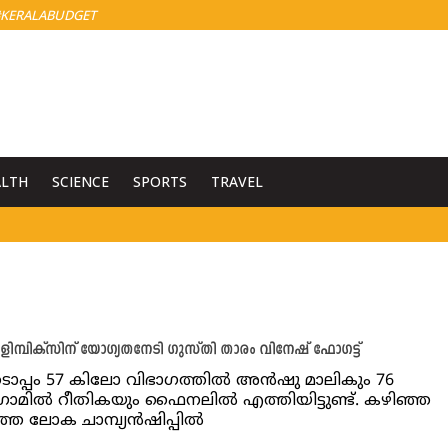
KERALABUDGET
ALTH
SCIENCE
SPORTS
TRAVEL
ളിമ്പിക്‌സിന് യോഗ്യതനേടി ഗുസ്തി താരം വിനേഷ് ഫോഗട്ട്
്പം 57 കിലോ വിഭാഗത്തില്‍ അന്‍ഷു മാലികും 76
രാമില്‍ റീതികയും ഫൈനലില്‍ എത്തിയിട്ടുണ്ട്. കഴിഞ്ഞ
തെ ലോക ചാമ്പ്യന്‍ഷിപ്പില്‍