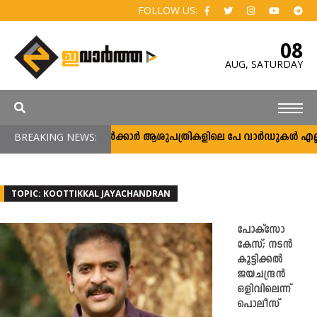
FOLLOW US:
08
AUG,
SATURDAY
BREAKING NEWS:
സർക്കാർ ആശുപത്രികളിലെ പേ വാർഡുകൾ എല്ലാവർക
TOPIC: KOOTTIKKAL JAYACHANDRAN
പോക്സോ
കേസ്; നടൻ
കൂട്ടിക്കൽ
ജയചന്ദ്രൻ
ഒളിവിലെന്ന്
പൊലീസ്