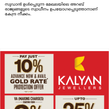
സുഡാൻ ഉൾപ്പെടുന്ന മേഖലയിലെ അറബ്
രാജ്യങ്ങളുടെ സ്വാധീനം ഉപയോഗപ്പെടുത്താനാണ്
കേന്ദ്ര നീക്കം.