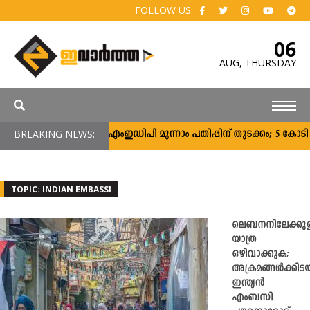
FOLLOW US:
06
AUG,
THURSDAY
BREAKING NEWS:
സി‌എംഇഡിപി മൂന്നാം പതിപ്പിന് തുടക്കം; 5 കോടി രൂ
TOPIC: INDIAN EMBASSI
ലെബനനിലേക്കുള
യാത്ര
ഒഴിവാക്കുക;
അക്രമങ്ങൾക്കിട
ഇന്ത്യൻ
എംബസി