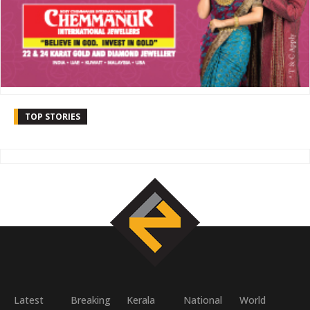
TOP STORIES
Latest
Breaking
Kerala
National
World