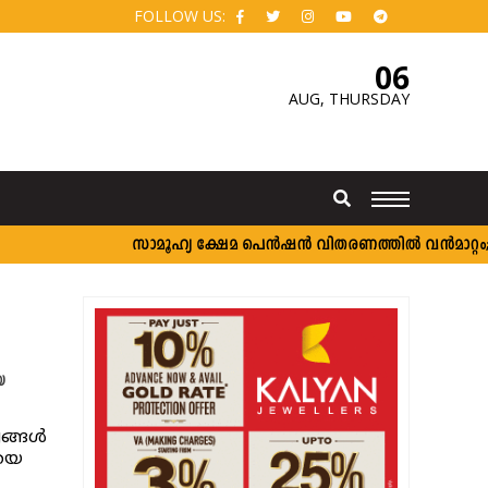
FOLLOW US:
06
AUG,
THURSDAY
സാമൂഹ്യ ക്ഷേമ പെൻഷൻ വിതരണത്തിൽ വൻമാറ്റം; വീ
െ
യങ്ങൾ
ണയെ