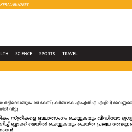
KERALABUDGET
ALTH
SCIENCE
SPORTS
TRAVEL
 തട്ടിക്കൊണ്ടുപോയ കേസ് ; കർണാടക എംഎൽഎ എച്ച്‌ഡി രേവണ്ണയ
ിൽ വിട്ടു
ധികം സ്ത്രീകളെ ബലാത്സംഗം ചെയ്യുകയും വീഡിയോ ദൃശ്
ച്ച് ബ്ലാക്ക് മെയിൽ ചെയ്യുകയും ചെയ്ത പ്രജ്വല രേവണ്
ത്താൻ