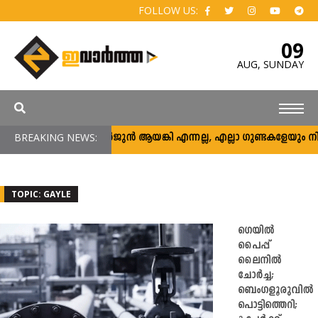
FOLLOW US:
09
AUG,
SUNDAY
BREAKING NEWS:
അര്‍ജുന്‍ ആയങ്കി എന്നല്ല, എല്ലാ ഗുണ്ടകളേയും നിലയ്ക്
TOPIC: GAYLE
ഗെയിൽ
പൈപ്പ്
ലൈനിൽ
ചോർച്ച;
ബെംഗളൂരുവിൽ
പൊട്ടിത്തെറി;