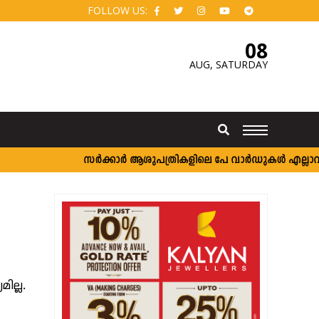
FOLLOW US:
08
AUG,
SATURDAY
സർക്കാർ ആശുപത്രികളിലെ പേ വാർഡുകൾ എല്ലാവർക്കു
ല്ല.