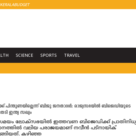
KERALABUDGET
ALTH
SCIENCE
SPORTS
TRAVEL
്ക് പിന്തുണയില്ലെന്ന് ബിജു ജനതാദൾ; രാജ്യസഭയിൽ ബിജെഡിയുടെ
േടി ഇന്ത്യ സഖ്യം
യം ലോക്സഭയിൽ ഇത്തവണ ബിജെഡിക്ക് പ്രാതിനിധ്യമി
ാനത്തിൽ വലിയ പരാജയമാണ് നവീൻ പട്‍നായിക്
ാങ്ങിയത്. കഴിഞ്ഞ