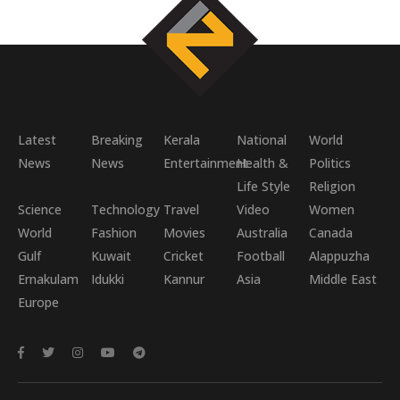
Latest
Breaking
Kerala
National
World
News
News
Entertainment
Health &
Politics
Life Style
Religion
Science
Technology
Travel
Video
Women
World
Fashion
Movies
Australia
Canada
Gulf
Kuwait
Cricket
Football
Alappuzha
Ernakulam
Idukki
Kannur
Asia
Middle East
Europe