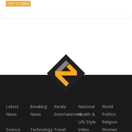
TOP STORIES
Latest
Breaking
Kerala
National
World
News
News
Entertainment
Health &
Politics
Life Style
Religion
Science
Technology
Travel
Video
Women