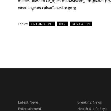
നിയമപരമായ ശൂന്യത നികത്താനും സുരക്ഷ ഉറപ്
അധികൃതർ വിശദീകരിക്കുന്നു.
Topics:
CIVILIAN DRONE
IRAN
REGULATION
Latest News
Breaking News
Entertainment
Health & Life Style