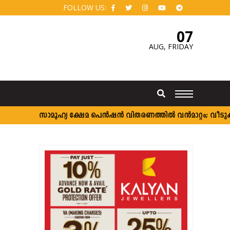
FOLLOW US:
07
AUG,
FRIDAY
സാമൂഹ്യ ക്ഷേമ പെൻഷൻ വിതരണത്തിൽ വൻമാറ്റം; വീടുകളില