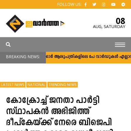
FOLLOW US:
08
AUG,
SATURDAY
BREAKING NEWS:
സർക്കാർ ആശുപത്രികളിലെ പേ വാർഡുകൾ എല്ലാവർക്കു
LATEST NEWS
NATIONAL
TRENDING NEWS
കോക്രോച്ച് ജനതാ പാർട്ടി
സ്ഥാപകൻ അഭിജിത്ത്
ദീപ്കേയ്ക്ക് നേരെ ബിജെപി