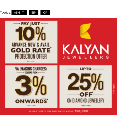
Topics:
ABHIJIT
BJP
CJP