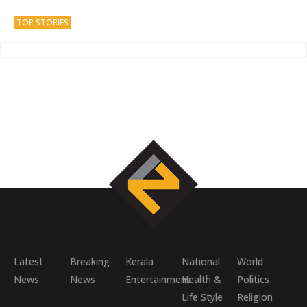
TOP STORIES
Latest
Breaking
Kerala
National
World
News
News
Entertainment
Health &
Politics
Life Style
Religion