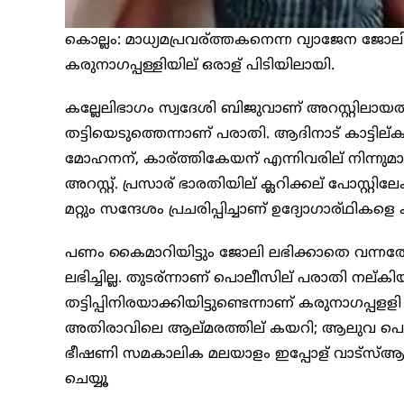
കൊല്ലം: മാധ്യമപ്രവര്ത്തകനെന്ന വ്യാജേന ജോലി
കരുനാഗപ്പള്ളിയില് ഒരാള് പിടിയിലായി.
കല്ലേലിഭാഗം സ്വദേശി ബിജുവാണ് അറസ്റ്റിലായത്
തട്ടിയെടുത്തെന്നാണ് പരാതി. ആദിനാട് കാട്ടി
മോഹനന്, കാര്ത്തികേയന് എന്നിവരില് നിന്നു
അറസ്റ്റ്. പ്രസാര് ഭാരതിയില് ക്ലറിക്കല് പോസ്റ
മറ്റും സന്ദേശം പ്രചരിപ്പിച്ചാണ് ഉദ്യോഗാര്ഥികളെ 
പണം കൈമാറിയിട്ടും ജോലി ലഭിക്കാതെ വന്നതോടെ
ലഭിച്ചില്ല. തുടര്ന്നാണ് പൊലീസില് പരാതി നല്
തട്ടിപ്പിനിരയാക്കിയിട്ടുണ്ടെന്നാണ് കരുനാഗപ്പ
അതിരാവിലെ ആല്മരത്തില് കയറി; ആലുവ പൊലീസ
ഭീഷണി സമകാലിക മലയാളം ഇപ്പോള് വാട്സ്‌ആപ്പില
ചെയ്യൂ