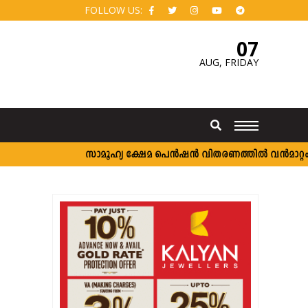
FOLLOW US:
07
AUG,
FRIDAY
സാമൂഹ്യ ക്ഷേമ പെൻഷൻ വിതരണത്തിൽ വൻമാറ്റം; വീട