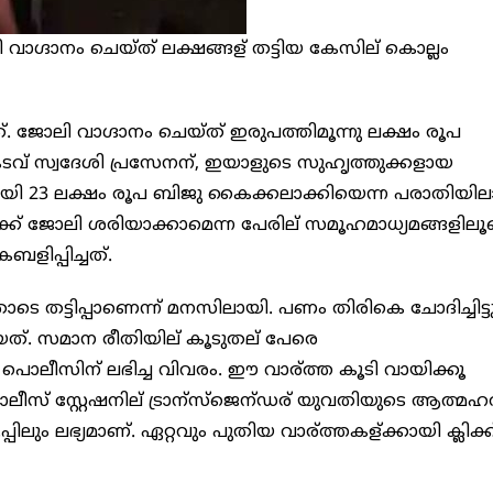
 വാഗ്ദാനം ചെയ്ത് ലക്ഷങ്ങള് തട്ടിയ കേസില് കൊല്ലം
. ജോലി വാഗ്ദാനം ചെയ്ത് ഇരുപത്തിമൂന്നു ലക്ഷം രൂപ
ല്കടവ് സ്വദേശി പ്രസേനന്, ഇയാളുടെ സുഹൃത്തുക്കളായ
മായി 23 ലക്ഷം രൂപ ബിജു കൈക്കലാക്കിയെന്ന പരാതിയി
്റിലേക്ക് ജോലി ശരിയാക്കാമെന്ന പേരില് സമൂഹമാധ്യമങ്ങളില
കബളിപ്പിച്ചത്.
 തട്ടിപ്പാണെന്ന് മനസിലായി. പണം തിരികെ ചോദിച്ചിട്ട
കിയത്. സമാന രീതിയില് കൂടുതല് പേരെ
ളളി പൊലീസിന് ലഭിച്ച വിവരം. ഈ വാര്ത്ത കൂടി വായിക്കൂ
് സ്റ്റേഷനില് ട്രാന്സ്ജെന്ഡര് യുവതിയുടെ ആത്മഹത
ും ലഭ്യമാണ്. ഏറ്റവും പുതിയ വാര്ത്തകള്ക്കായി ക്ലിക്ക