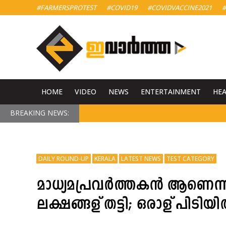
#FARMERSPROTEST
#COVID19
#COVIDVACCINE2021
#
HOME
VIDEO
NEWS
ENTERTAINMENT
HE
BREAKING NEWS:
DAILY ROUND-UP
KERALA
LATEST NEWS
TEST CATEGORY
മാധ്യമപ്രവര്‍ത്തകന്‍ ആണെന്
ലക്ഷങ്ങള് തട്ടി; ഒരാള് പിടിയ