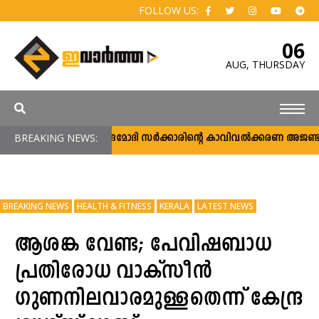
FOLLOW US:
06
AUG,
THURSDAY
BREAKING NEWS:
നരേന്ദ്രമോദി സര്‍ക്കാരിന്റെ കാവിവല്‍ക്കരണ അജണ്ടക
BREAKING NEWS
HEALTH & FITNESS
KERALA
LATEST NEWS
ആശങ്ക വേണ്ട; പേവിഷബാധ
പ്രതിരോധ വാക്‌സീൻ
ഗുണനിലവാരമുള്ളതെന്ന് കേന്ദ്ര