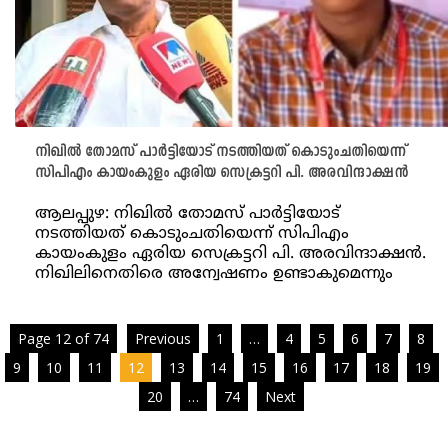
നിഖിൽ തോമസ് പാർട്ടിയോട് നടത്തിയത് കൊടുംചതിയെന്ന്
സിപിഎം കായംകുളം ഏരിയ സെക്രട്ടറി പി. അരവിന്ദാക്ഷൻ
ആലപ്പുഴ: നിഖിൽ തോമസ് പാർട്ടിയോട്
നടത്തിയത് കൊടുംചതിയെന്ന് സിപിഎം
കായംകുളം ഏരിയ സെക്രട്ടറി പി. അരവിന്ദാക്ഷൻ.
നിഖിലിനെതിരെ അന്വേഷണം ഉണ്ടാകുമെന്നും
Page 12 of 74
Previous
1
…
4
5
6
7
8
9
10
11
12
13
14
15
16
17
18
19
20
…
74
Next