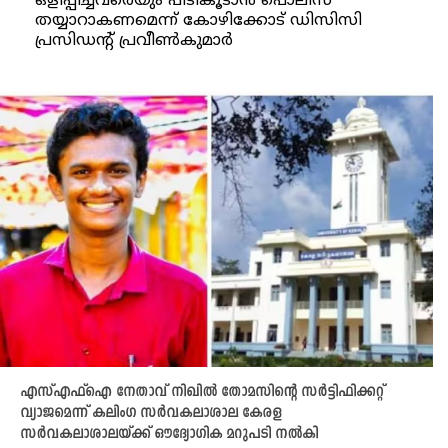
ഒളിപ്പിച്ചവരെയും പിടികൂടാൻ പൊലീസ്
തയ്യാറാകണമെന്ന് കോഴിക്കോട് ഡിസിസി
പ്രസിഡന്റ് പ്രവീൺകുമാർ
എസ്എഫ്ഐ നേതാവ് നിഖിൽ തോമസിന്റെ സർട്ടിഫിക്കറ്റ്
വ്യാജമെന്ന് കലിംഗ സർവകലാശാല കേരള
സർവകലാശാലയ്ക്ക് ഔദ്യോഗിക മറുപടി നൽകി