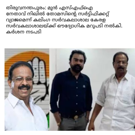
തിരുവനന്തപുരം: മുൻ എസ്എഫ്ഐ
നേതാവ് നിഖിൽ തോമസിന്റെ സർട്ടിഫിക്കറ്റ്
വ്യാജമെന്ന് കലിംഗ സർവകലാശാല കേരള
സർവകലാശാലയ്ക്ക് ഔദ്യോഗിക മറുപടി നൽകി.
കർശന നടപടി