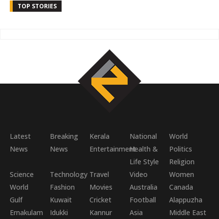
TOP STORIES
Latest
Breaking
Kerala
National
World
News
News
Entertainment
Health &
Politics
Life Style
Religion
Science
Technology
Travel
Video
Women
World
Fashion
Movies
Australia
Canada
Gulf
Kuwait
Cricket
Football
Alappuzha
Ernakulam
Idukki
Kannur
Asia
Middle East