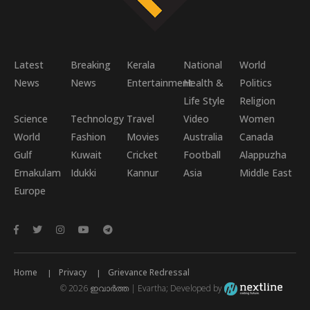
Latest
Breaking
Kerala
National
World
News
News
Entertainment
Health &
Politics
Life Style
Religion
Science
Technology
Travel
Video
Women
World
Fashion
Movies
Australia
Canada
Gulf
Kuwait
Cricket
Football
Alappuzha
Ernakulam
Idukki
Kannur
Asia
Middle East
Europe
Home
Privacy
Grievance Redressal
© 2026 ഇവാർത്ത | Evartha; Developed by