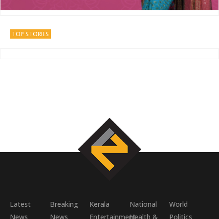
TOP STORIES
Latest
Breaking
Kerala
National
World
News
News
Entertainment
Health &
Politics