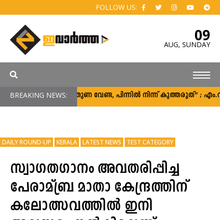
FOLLOW US:
09
AUG,
SUNDAY
BREAKING NEWS:
“പിന്തുണ വേണ്ട, പിന്നിൽ നിന്ന് കുത്തരുത്” ; എ
DAILY ROUND-UP
KERALA
LATEST NEWS
TEST CATEGORY
സ്വാഗതഗാനം അവതരിപ്പിച്ച
പേരാമ്ബ്ര മാതാ കേന്ദ്രത്തിന്
കലോത്സവത്തില്‍ ഇനി