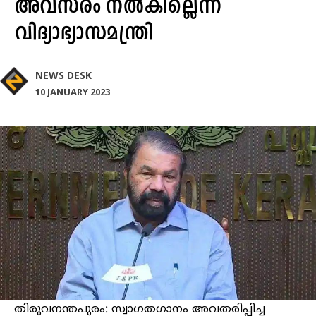
അവസരം നല്‍കില്ലെന്ന്
വിദ്യാഭ്യാസമന്ത്രി
NEWS DESK
10 JANUARY 2023
തിരുവനന്തപുരം: സ്വാഗതഗാനം അവതരിപ്പിച്ച