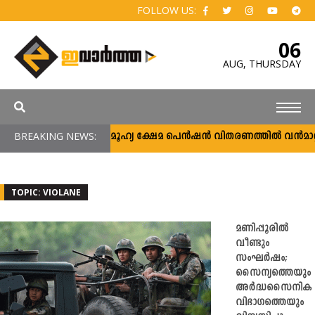
FOLLOW US:
06
AUG,
THURSDAY
BREAKING NEWS:
സാമൂഹ്യ ക്ഷേമ പെൻഷൻ വിതരണത്തിൽ വൻമാറ്റം; 
TOPIC: VIOLANE
മണിപ്പൂരിൽ
വീണ്ടും
സംഘർഷം;
സൈന്യത്തെയും
അര്‍ദ്ധസൈനിക
വിഭാഗത്തെയും