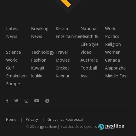
Latest
Breaking
Kerala
National
World
News
News
Entertainment
Health &
Politics
Life Style
Religion
Science
Technology
Travel
Video
Women
World
Fashion
Movies
Australia
Canada
Gulf
Kuwait
Cricket
Football
Alappuzha
Ernakulam
Idukki
Kannur
Asia
Middle East
Europe
Home
Privacy
Grievance Redressal
© 2026 ഇവാർത്ത | Evartha; Developed by