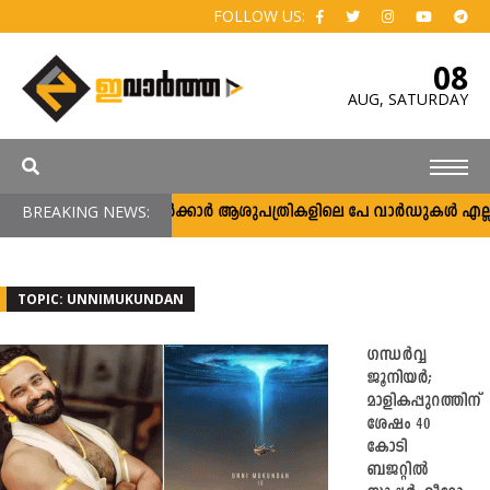
FOLLOW US:
08
AUG,
SATURDAY
BREAKING NEWS:
സർക്കാർ ആശുപത്രികളിലെ പേ വാർഡുകൾ എല്ലാവർക
TOPIC: UNNIMUKUNDAN
ഗന്ധർവ്വ
ജൂനിയർ;
മാളികപ്പുറത്തിന്
ശേഷം 40
കോടി
ബജറ്റിൽ