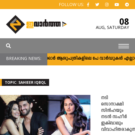
FOLLOW US:
08
AUG,
SATURDAY
BREAKING NEWS:
സർക്കാർ ആശുപത്രികളിലെ പേ വാർഡുകൾ എല്ലാവർക്ക
TOPIC: SAHIEER IQBQL
നടി
സൊനാക്ഷി
സിൻഹയും
നടൻ സഹീർ
ഇക്ബാലും
വിവാഹിതരാകുന്