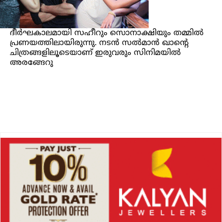
ദീർഘകാലമായി സഹീറും സൊനാക്ഷിയും തമ്മില്‍
പ്രണയത്തിലായിരുന്നു. നടൻ സല്‍മാൻ ഖാന്റെ
ചിത്രങ്ങളിലൂടെയാണ് ഇരുവരും സിനിമയില്‍
അരങ്ങേറു