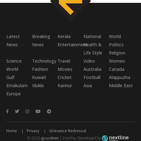
Latest
Breaking
Kerala
National
World
News
News
Entertainment
Health &
Politics
Life Style
Religion
Science
Technology
Travel
Video
Women
World
Fashion
Movies
Australia
Canada
Gulf
Kuwait
Cricket
Football
Alappuzha
Ernakulam
Idukki
Kannur
Asia
Middle East
Europe
Home
Privacy
Grievance Redressal
© 2026 ഇവാർത്ത | Evartha; Developed by