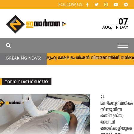
FOLLOW US:
07
AUG,
FRIDAY
BREAKING NEWS:
സാമൂഹ്യ ക്ഷേമ പെൻഷൻ വിതരണത്തിൽ വൻമാറ്റം; 
TOPIC: PLASTIC SUGERY
24
മണിക്കൂറിലധികം
നീണ്ടുനിന്ന
ശസ്തക്രിയ;
അതിഥി
തൊഴിലാളിയുടെ