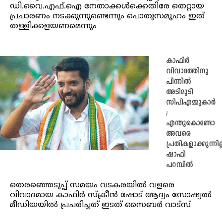
ഡി.വൈ.എഫ്.ഐ നേതാക്കൾക്കെതിരേ തെറ്റായ
പ്രചാരണം നടക്കുന്നുണ്ടെന്നും പൊതുസമൂഹം ഇത്
തള്ളിക്കളയണമെന്നും
കാഫിർ
വിവാദത്തിനു
പിന്നില്‍
അടിമുടി
സിപിഎമ്മുകാർ
;
എന്തുകൊണ്ടോ
അവരെ
പ്രതികളാക്കുന്നില്
ഷാഫി
പറമ്പിൽ
തെരഞ്ഞെടുപ്പ് സമയം വടകരയിൽ വളരെ
വിവാദമായ കാഫിർ സ്ക്രീൻ ഷോട് ആദ്യം സോഷ്യൽ
മീഡിയയിൽ പ്രചരിച്ചത് ഇടത് സൈബർ വാട്സ്