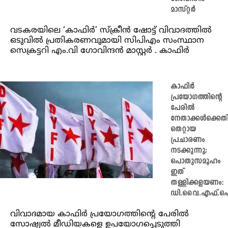
മാസ്റ്റർ
വടകരയിലെ ‘കാഫിർ’ സ്ക്രീന്‍ ഷോട്ട് വിവാദത്തിൽ
ഒടുവിൽ പ്രതികരണവുമായി സിപിഎം സംസ്ഥാന
സെക്രട്ടറി എം.വി ഗോവിന്ദൻ മാസ്റ്റർ . കാഫി‍ര്‍
കാഫിർ
പ്രയോഗത്തിന്റെ
പേരിൽ
നേതാക്കൾക്കെത
തെറ്റായ
പ്രചാരണം
നടക്കുന്നു;
പൊതുസമൂഹം
ഇത്
തള്ളിക്കളയണം:
ഡി.വൈ.എഫ്.
വിവാദമായ കാഫിർ പ്രയോഗത്തിന്റെ പേരിൽ
സോഷ്യൽ മീഡിയകളെ ഉപയോഗപ്പെടുത്തി