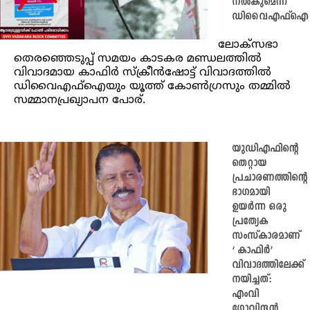
നൽകുമെന്ന്
ഡിവൈഎഫ്ഐ
ലോക്സഭാ
തെരഞ്ഞെടുപ്പ് സമയം കാടകര മണ്ഡലത്തിൽ
വിവാദമായ കാഫിർ സ്ക്രീൻഷോട്ട് വിവാദത്തിൽ
ഡിവൈഎഫ്ഐയും യൂത്ത് കോൺ‍​ഗ്രസും തമ്മിൽ
സമ്മാനപ്രഖ്യാപന പോര്.
യുഡിഎഫിന്റെ
തെറ്റായ
പ്രചാരണത്തിന്റെ
ഭാഗമായി
ഉയർന്ന ഒരു
പ്രത്യേക
സംസ്കാരമാണ്
‘ കാഫിർ’
വിവാദത്തിലേക്ക്
നയിച്ചത്:
എംവി
ഗോവിന്ദൻ