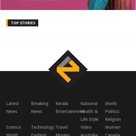
TOP STORIES
Latest
Breaking
Kerala
National
World
News
News
Entertainment
Health &
Politics
Life Style
Religion
Science
Technology
Travel
Video
Women
World
Fashion
Movies
Australia
Canada