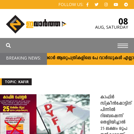
FOLLOW US:
08
AUG,
SATURDAY
BREAKING NEWS:
സർക്കാർ ആശുപത്രികളിലെ പേ വാർഡുകൾ എല്ലാവർക്കു
TOPIC: KAFIR
കാഫിർ
സ്ക്രീൻഷോട്ടിന്
പിന്നിൽ
റിബേഷെന്ന്
തെളിയിച്ചാൽ
25 ലക്ഷം രൂപ