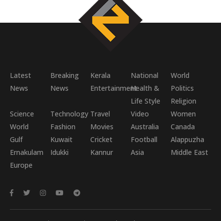
Latest
Breaking
Kerala
National
World
News
News
Entertainment
Health &
Politics
Life Style
Religion
Science
Technology
Travel
Video
Women
World
Fashion
Movies
Australia
Canada
Gulf
Kuwait
Cricket
Football
Alappuzha
Ernakulam
Idukki
Kannur
Asia
Middle East
Europe