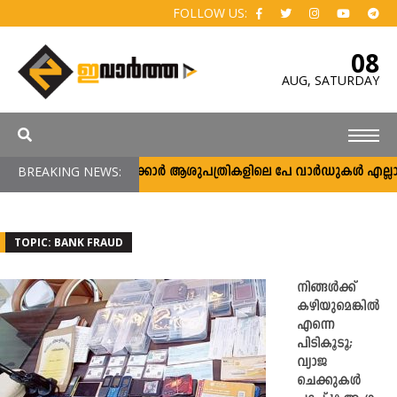
FOLLOW US:
08
AUG,
SATURDAY
BREAKING NEWS:
സർക്കാർ ആശുപത്രികളിലെ പേ വാർഡുകൾ എല്ലാവർക്ക
TOPIC: BANK FRAUD
നിങ്ങൾക്ക്
കഴിയുമെങ്കിൽ
എന്നെ
പിടികൂടൂ;
വ്യാജ
ചെക്കുകൾ